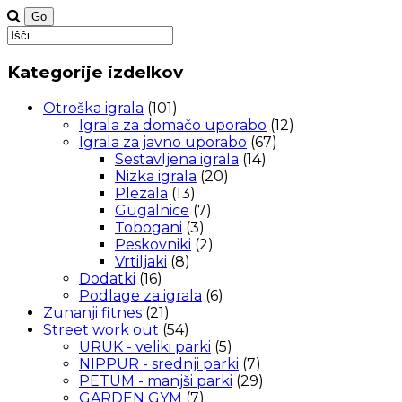
Kategorije izdelkov
Otroška igrala
(101)
Igrala za domačo uporabo
(12)
Igrala za javno uporabo
(67)
Sestavljena igrala
(14)
Nizka igrala
(20)
Plezala
(13)
Gugalnice
(7)
Tobogani
(3)
Peskovniki
(2)
Vrtiljaki
(8)
Dodatki
(16)
Podlage za igrala
(6)
Zunanji fitnes
(21)
Street work out
(54)
URUK - veliki parki
(5)
NIPPUR - srednji parki
(7)
PETUM - manjši parki
(29)
GARDEN GYM
(7)