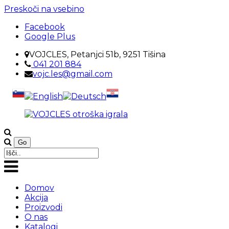
Preskoči na vsebino
Facebook
Google Plus
VOJCLES, Petanjci 51b, 9251 Tišina
041 201 884
vojc.les@gmail.com
VOJCLES
Otroška
otroška
igrala
igrala
Domov
Akcija
Proizvodi
O nas
Katalogi