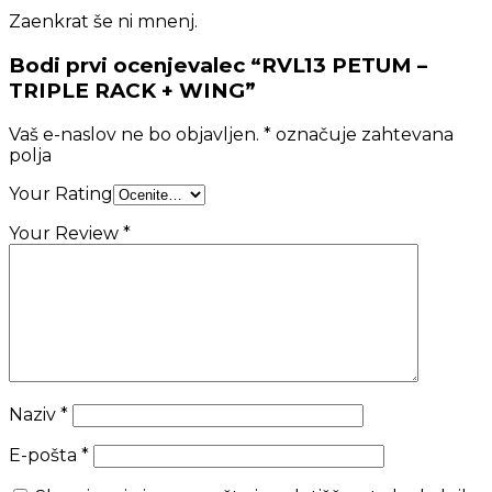
Zaenkrat še ni mnenj.
Bodi prvi ocenjevalec “RVL13 PETUM –
TRIPLE RACK + WING”
Vaš e-naslov ne bo objavljen.
*
označuje zahtevana
polja
Your Rating
Your Review
*
Naziv
*
E-pošta
*