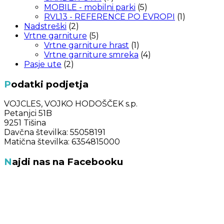
MOBILE - mobilni parki
(5)
RVL13 - REFERENCE PO EVROPI
(1)
Nadstreški
(2)
Vrtne garniture
(5)
Vrtne garniture hrast
(1)
Vrtne garniture smreka
(4)
Pasje ute
(2)
Podatki podjetja
VOJCLES, VOJKO HODOŠČEK s.p.
Petanjci 51B
9251 Tišina
Davčna številka: 55058191
Matična številka: 6354815000
Najdi nas na Facebooku