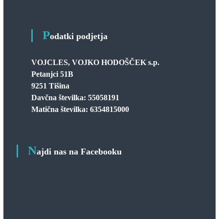
P
odatki podjetja
VOJCLES, VOJKO HODOŠČEK s.p.
Petanjci 51B
9251 Tišina
Davčna številka: 55058191
Matična številka: 6354815000
N
ajdi nas na Facebooku