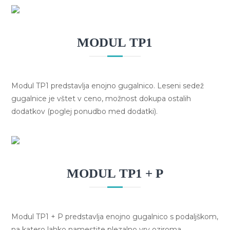
r
a
l
MODUL TP1
a
Modul TP1 predstavlja enojno gugalnico. Leseni sedež
gugalnice je vštet v ceno, možnost dokupa ostalih
dodatkov (poglej ponudbo med dodatki).
MODUL TP1 + P
Modul TP1 + P predstavlja enojno gugalnico s podaljškom,
na katero lahko namestite plezalno vrv oziroma