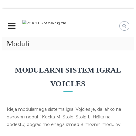
P
r
V
O
e
t
O
s
r
J
o
Moduli
k
C
š
o
L
k
č
E
a
i
S
i
MODULARNI SISTEM IGRAL
n
o
g
r
t
a
VOJCLES
a
r
v
l
o
s
a
š
e
Ideja modularnega sistema igral Vojcles je, da lahko na
k
b
osnovni modul ( Kocka M, Stolp, Stolp L, Hiška na
a
i
i
podestu) dogradimo enega izmed 8 možnih modulov.
n
g
o