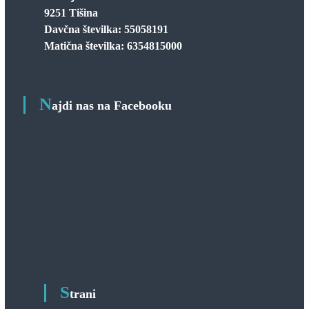
9251 Tišina
Davčna številka: 55058191
Matična številka: 6354815000
N
ajdi nas na Facebooku
S
trani