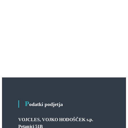
P
odatki podjetja
VOJCLES, VOJKO HODOŠČEK s.p.
Petanjci 51B