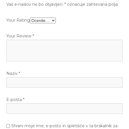
Vaš e-naslov ne bo objavljen.
*
označuje zahtevana polja
Your Rating
Your Review
*
Naziv
*
E-pošta
*
Shrani moje ime, e-pošto in spletišče v ta brskalnik za