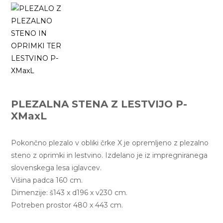
r
a
l
a
PLEZALNA STENA Z LESTVIJO P-
XMaxL
Pokončno plezalo v obliki črke X je opremljeno z plezalno
steno z oprimki in lestvino. Izdelano je iz impregniranega
slovenskega lesa iglavcev.
Višina padca 160 cm.
Dimenzije: š143 x d196 x v230 cm.
Potreben prostor 480 x 443 cm.