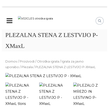
P
r
V
O
e
t
O
s
r
J
o
PLEZALNA STENA Z LESTVIJO P-
k
C
š
o
L
k
XMaxL
č
E
a
i
S
i
n
o
g
Domov
/
Proizvodi
/
Otroška igrala
/
Igrala za javno
r
t
a
uporabo
/
Plezala
/ PLEZALNA STENA Z LESTVIJO P-XMaxL
a
r
v
l
o
s
a
š
e
k
b
a
i
i
n
g
o