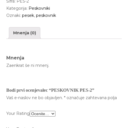
Šifra:
PES-2
r
Kategorija:
Peskovniki
a
Oznaki:
pesek
,
peskovnik
l
a
Mnenja (0)
Mnenja
Zaenkrat še ni mnenj.
Bodi prvi ocenjevalec “PESKOVNIK PES-2”
Vaš e-naslov ne bo objavljen.
*
označuje zahtevana polja
Your Rating