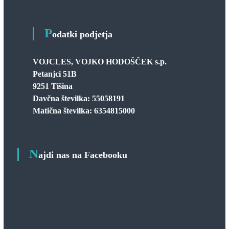
P
odatki podjetja
VOJCLES, VOJKO HODOŠČEK s.p.
Petanjci 51B
9251 Tišina
Davčna številka: 55058191
Matična številka: 6354815000
N
ajdi nas na Facebooku