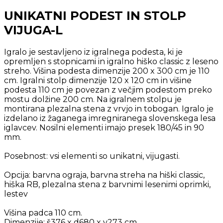
UNIKATNI PODEST IN STOLP
VIJUGA-L
Igralo je sestavljeno iz igralnega podesta, ki je
opremljen s stopnicami in igralno hiško classic z leseno
streho. Višina podesta dimenzije 200 x 300 cm je 110
cm. Igralni stolp dimenzije 120 x 120 cm in višine
podesta 110 cm je povezan z večjim podestom preko
mostu dolžine 200 cm. Na igralnem stolpu je
montirana plezalna stena z vrvjo in tobogan. Igralo je
izdelano iz žaganega imregniranega slovenskega lesa
iglavcev. Nosilni elementi imajo presek 180/45 in 90
mm.
Posebnost: vsi elementi so unikatni, vijugasti.
Opcija: barvna ograja, barvna streha na hiški classic,
hiška RB, plezalna stena z barvnimi lesenimi oprimki,
lestev
Višina padca 110 cm.
Dimenzije: š376 x d680 x v273 cm.