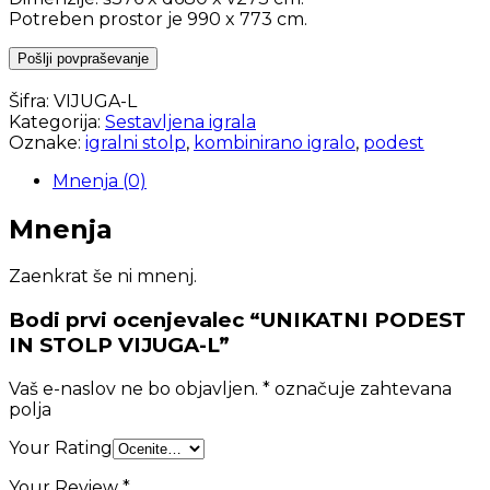
Potreben prostor je 990 x 773 cm.
Šifra:
VIJUGA-L
Kategorija:
Sestavljena igrala
Oznake:
igralni stolp
,
kombinirano igralo
,
podest
Mnenja (0)
Mnenja
Zaenkrat še ni mnenj.
Bodi prvi ocenjevalec “UNIKATNI PODEST
IN STOLP VIJUGA-L”
Vaš e-naslov ne bo objavljen.
*
označuje zahtevana
polja
Your Rating
Your Review
*